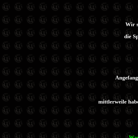
Wir s
die S
Angefan
mittlerweile ha
Was